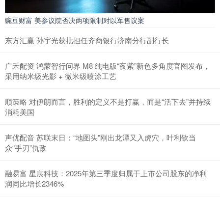
豌豆财富 美参议院否决两项限制对以军售议案
东方汇赢 孙宇光获批担任齐商银行济南分行副行长
广禾配资 鸿蒙智行问界 M8 纯电版“夜紫”新色多角度官图发布，
采用纳米级光影 + 微米级喷涂工艺
顺策略 对伊朗而言，胜利的定义不是打赢，而是“活下去”并持续
消耗美国
声优配音 苏联末日：“地图头”刚出龙潭又入虎穴，叶利钦当
众“手刃”仇敌
融易富 星宸科技：2025年第三季度归属于上市公司股东的净利
润同比增长2346%