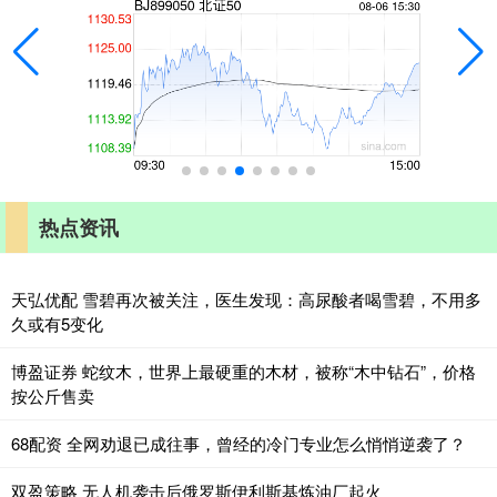
热点资讯
天弘优配 雪碧再次被关注，医生发现：高尿酸者喝雪碧，不用多
久或有5变化
博盈证券 蛇纹木，世界上最硬重的木材，被称“木中钻石”，价格
按公斤售卖
68配资 全网劝退已成往事，曾经的冷门专业怎么悄悄逆袭了？
双盈策略 无人机袭击后俄罗斯伊利斯基炼油厂起火