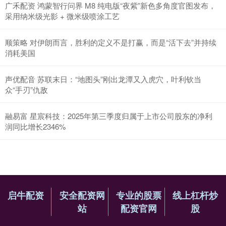
广禾配资 鸿蒙智行问界 M8 纯电版“夜紫”新色多角度官图发布，
采用纳米级光影 + 微米级喷涂工艺
顺策略 对伊朗而言，胜利的定义不是打赢，而是“活下去”并持续
消耗美国
声优配音 苏联末日：“地图头”刚出龙潭又入虎穴，叶利钦当
众“手刃”仇敌
融易富 星宸科技：2025年第三季度归属于上市公司股东的净利
润同比增长2346%
启牛配资
安全配资网
专业的股票
线上杠杆炒
站
配资官网
股