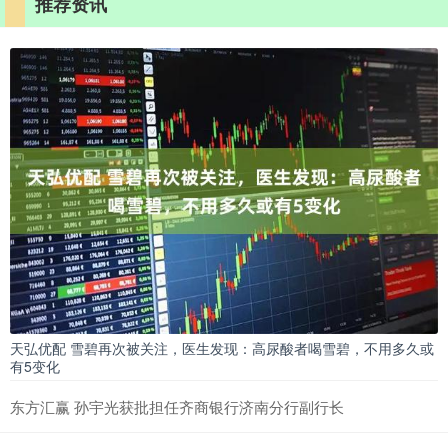
推荐资讯
天弘优配 雪碧再次被关注，医生发现：高尿酸者喝雪碧，不用多久或
有5变化
东方汇赢 孙宇光获批担任齐商银行济南分行副行长