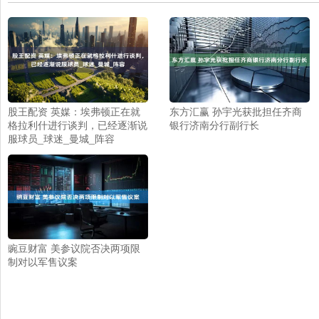
股王配资 英媒：埃弗顿正在就
东方汇赢 孙宇光获批担任齐商
格拉利什进行谈判，已经逐渐说
银行济南分行副行长
服球员_球迷_曼城_阵容
豌豆财富 美参议院否决两项限
制对以军售议案