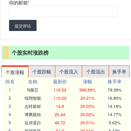
你的邮箱
*
提交评论
个股实时涨跌榜
个股跌幅
个股流入
个股流出
换手率
个股涨幅
排名
名称
最新价
涨幅
换手率
1
N展芯
116.52
396.89%
79.39%
2
锐翔智能
110.02
20.21%
16.80%
3
志特新材
14.8
20.03%
14.18%
4
博腾股份
20.44
20.02%
14.77%
5
近岸蛋白
46.72
20.01%
5.62%
6
毕得医药
61.6
20.01%
6.12%