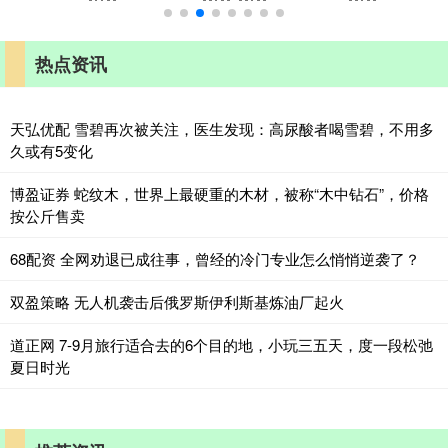
热点资讯
天弘优配 雪碧再次被关注，医生发现：高尿酸者喝雪碧，不用多
久或有5变化
博盈证券 蛇纹木，世界上最硬重的木材，被称“木中钻石”，价格
按公斤售卖
68配资 全网劝退已成往事，曾经的冷门专业怎么悄悄逆袭了？
双盈策略 无人机袭击后俄罗斯伊利斯基炼油厂起火
道正网 7-9月旅行适合去的6个目的地，小玩三五天，度一段松弛
夏日时光