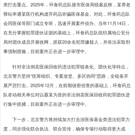
类打击重点。2025年，环食药总队接市医保局线索反映，某养老
驿站串通某医疗机构虚开药品诈骗医保基金。对此，环食药总队
会同医保等部门成立专班，迅速开展案件侦办。当年11月14日，
在充分掌握犯罪团伙证据的基础上，环食药总队组织属地公安分
局对团伙成员开展收网，抓获20余名犯罪嫌疑人，并依法采取刑
事强制措施，目前案件正在进一步审理中。
针对非法倒卖医保回收药违法犯罪链条化、团伙化等特点，
北京警方坚持“统筹组织、专案攻坚、多区协同”思路，全链条开
展严厉打击。2025年12月，在前期缜密侦查的基础上，环食药总
队牵动相关单位对以聂某为首的非法倒卖医保回收药犯罪团伙进
行集中抓捕，目前案件正在进一步审理中。
下一步，北京警方将持续加大打击涉医保基金类违法犯罪力
度，同步强化联合执法、联合宣传，确保专项行动取得更大成