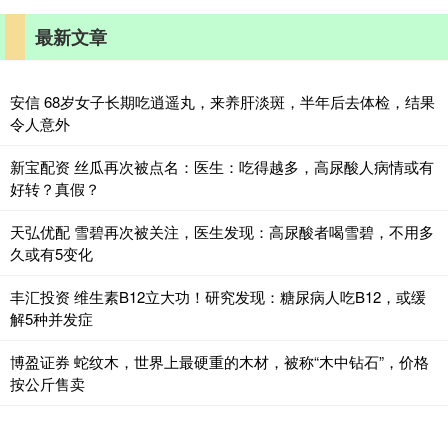
最新文章
安信 68岁女子长期吃逍遥丸，来养肝淡斑，半年后去体检，结果
令人意外
新宝配资 丝瓜再次被点名：医生：吃得越多，高尿酸人病情或有
好转？真假？
天弘优配 雪碧再次被关注，医生发现：高尿酸者喝雪碧，不用多
久或有5变化
丰汇投资 维生素B12立大功！研究发现：糖尿病人吃B12，或缓
解5种并发症
博盈证券 蛇纹木，世界上最硬重的木材，被称“木中钻石”，价格
按公斤售卖