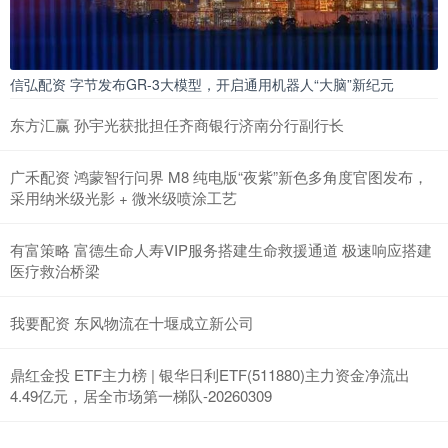
信弘配资 字节发布GR-3大模型，开启通用机器人“大脑”新纪元
东方汇赢 孙宇光获批担任齐商银行济南分行副行长
广禾配资 鸿蒙智行问界 M8 纯电版“夜紫”新色多角度官图发布，
采用纳米级光影 + 微米级喷涂工艺
有富策略 富德生命人寿VIP服务搭建生命救援通道 极速响应搭建
医疗救治桥梁
我要配资 东风物流在十堰成立新公司
鼎红金投 ETF主力榜 | 银华日利ETF(511880)主力资金净流出
4.49亿元，居全市场第一梯队-20260309