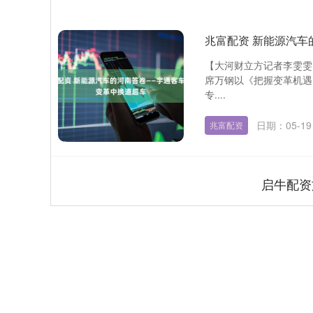
兆富配资 新能源汽
【大河财立方记者李雯雯
席万钢以《把握变革机遇
专....
日期：05-19
兆富配资
启牛配资