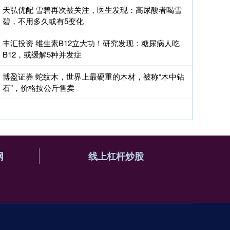
天弘优配 雪碧再次被关注，医生发现：高尿酸者喝雪
碧，不用多久或有5变化
丰汇投资 维生素B12立大功！研究发现：糖尿病人吃
B12，或缓解5种并发症
博盈证券 蛇纹木，世界上最硬重的木材，被称“木中钻
石”，价格按公斤售卖
网
线上杠杆炒股