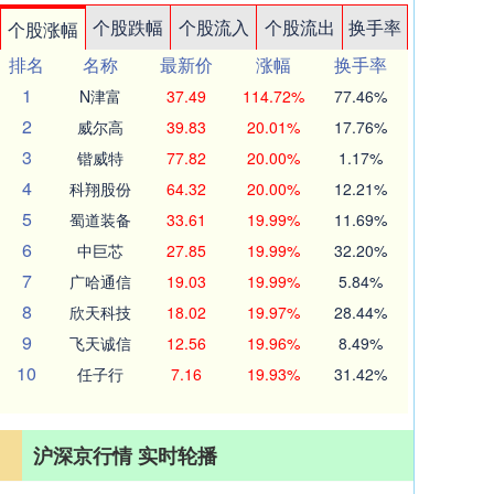
个股跌幅
个股流入
个股流出
换手率
个股涨幅
排名
名称
最新价
涨幅
换手率
1
N津富
37.49
114.72%
77.46%
2
威尔高
39.83
20.01%
17.76%
3
锴威特
77.82
20.00%
1.17%
4
科翔股份
64.32
20.00%
12.21%
5
蜀道装备
33.61
19.99%
11.69%
6
中巨芯
27.85
19.99%
32.20%
7
广哈通信
19.03
19.99%
5.84%
8
欣天科技
18.02
19.97%
28.44%
9
飞天诚信
12.56
19.96%
8.49%
10
任子行
7.16
19.93%
31.42%
沪深京行情 实时轮播