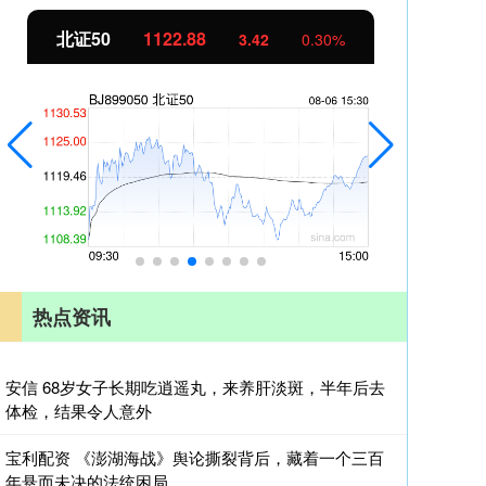
北证50
1122.88
创业
3.42
0.30%
热点资讯
安信 68岁女子长期吃逍遥丸，来养肝淡斑，半年后去
体检，结果令人意外
宝利配资 《澎湖海战》舆论撕裂背后，藏着一个三百
年悬而未决的法统困局