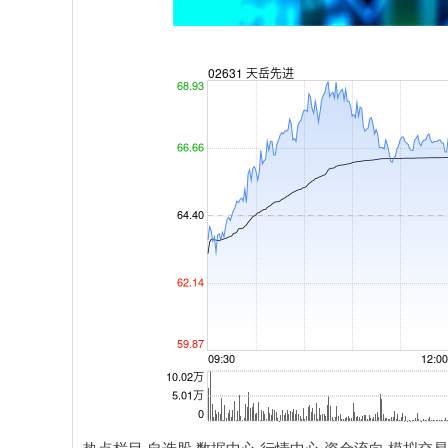
深证成指
14110.12
.92
0.57%
-34.08
-0
热点栏目 自选股 数据中心 行情中心 资金流向 模拟交易