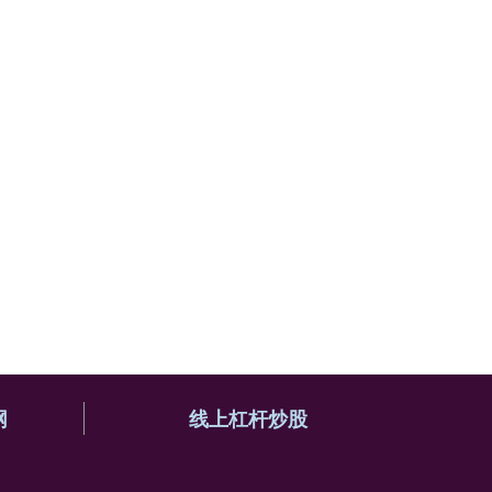
网
线上杠杆炒股