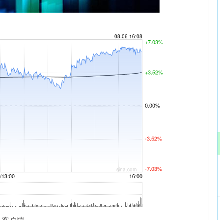
沪深300
4651.31
.24%
-6.85
-0.15%
 客户端