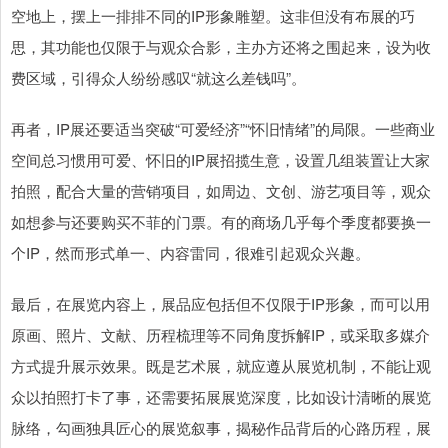
空地上，摆上一排排不同的IP形象雕塑。这非但没有布展的巧
思，其功能也仅限于与观众合影，主办方还将之围起来，设为收
费区域，引得众人纷纷感叹“就这么差钱吗”。
再者，IP展还要适当突破“可爱经济”“怀旧情绪”的局限。一些商业
空间总习惯用可爱、怀旧的IP展招揽生意，设置几组装置让大家
拍照，配合大量的营销项目，如周边、文创、游艺项目等，观众
如想参与还要购买不菲的门票。有的商场几乎每个季度都要换一
个IP，然而形式单一、内容雷同，很难引起观众兴趣。
最后，在展览内容上，展品应包括但不仅限于IP形象，而可以用
原画、照片、文献、历程梳理等不同角度拆解IP，或采取多媒介
方式提升展示效果。既是艺术展，就应遵从展览机制，不能让观
众以拍照打卡了事，还需要拓展展览深度，比如设计清晰的展览
脉络，勾画独具匠心的展览叙事，揭秘作品背后的心路历程，展