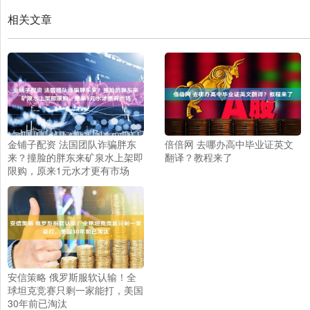
相关文章
金铺子配资 法国团队诈骗胖东
倍倍网 去哪办高中毕业证英文
来？撞脸的胖东来矿泉水上架即
翻译？教程来了
限购，原来1元水才更有市场
安信策略 俄罗斯服软认输！全
球坦克竞赛只剩一家能打，美国
30年前已淘汰