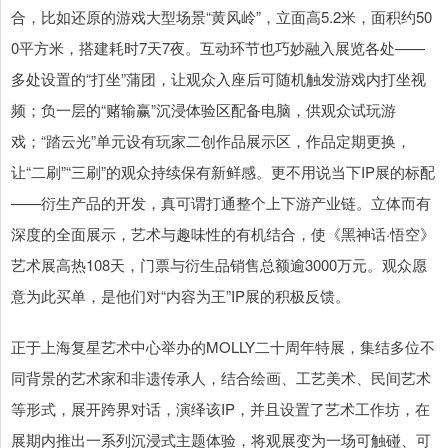
合，比如还原的游戏大型场景“黄风岭”，立面高5.2米，面积约50
0平方米，搭建耗时7天7夜。互动环节也巧妙融入展览各处——
多处设置的“打坐”蒲团，让观众入座后可随机触发游戏内打坐视
频；负一层的“赌输赢”沉浸体验区配备电脑，供观众试玩游
戏；“踏云光”单元设有玩家二创作品展示区，作品定期更换，
让“二刷”“三刷”的观众持续保有新鲜感。更不用说当下IP展的标配
——衍生产品的开发，真可谓打通整个上下游产业链。立体而有
深度的全面展示，艺术与趣味性的有机结合，使《黑神话·悟空》
艺术展高热108天，门票与衍生品销售总额逾3000万元。观众愿
意为此买单，是他们对“内容为王”IP展的积极反馈。
正于上海复星艺术中心举办的MOLLY二十周年特展，集结多位不
同背景的艺术家和非遗传承人，结合绘画、工艺美术、民间艺术
等形式，展开跨界对话，演绎该IP，并且设置了艺术工作坊，在
展期内推出一系列沉浸式主题体验，将观展变为一场可触碰、可