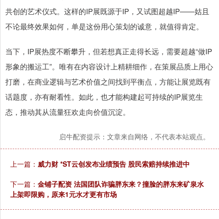
共创的艺术仪式。这样的IP展既源于IP，又试图超越IP——姑且
不论最终效果如何，单是这份用心策划的诚意，就值得肯定。
当下，IP展热度不断攀升，但若想真正走得长远，需要超越“做IP
形象的搬运工”。唯有在内容设计上精耕细作，在策展品质上用心
打磨，在商业逻辑与艺术价值之间找到平衡点，方能让展览既有
话题度，亦有耐看性。如此，也才能构建起可持续的IP展览生
态，推动其从流量狂欢走向价值沉淀。
启牛配资提示：文章来自网络，不代表本站观点。
上一篇：
威力财 *ST云创发布业绩预告 股民索赔持续推进中
下一篇：
金铺子配资 法国团队诈骗胖东来？撞脸的胖东来矿泉水
上架即限购，原来1元水才更有市场