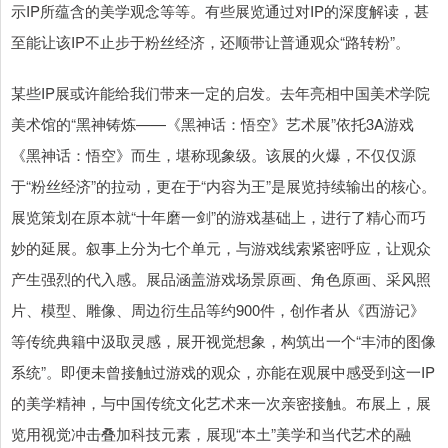
示IP所蕴含的美学观念等等。有些展览通过对IP的深度解读，甚
至能让该IP不止步于粉丝经济，还顺带让普通观众“路转粉”。
某些IP展或许能给我们带来一定的启发。去年亮相中国美术学院
美术馆的“黑神铸炼——《黑神话：悟空》艺术展”依托3A游戏
《黑神话：悟空》而生，堪称现象级。该展的火爆，不仅仅源
于“粉丝经济”的拉动，更在于“内容为王”是展览持续输出的核心。
展览策划在原本就“十年磨一剑”的游戏基础上，进行了精心而巧
妙的延展。叙事上分为七个单元，与游戏线索紧密呼应，让观众
产生强烈的代入感。展品涵盖游戏场景原画、角色原画、采风照
片、模型、雕像、周边衍生品等约900件，创作者从《西游记》
等传统典籍中汲取灵感，展开视觉想象，构筑出一个“丰沛的图像
系统”。即便未曾接触过游戏的观众，亦能在观展中感受到这一IP
的美学精神，与中国传统文化艺术来一次亲密接触。布展上，展
览用视觉冲击叠加科技元素，展现“本土”美学和当代艺术的融