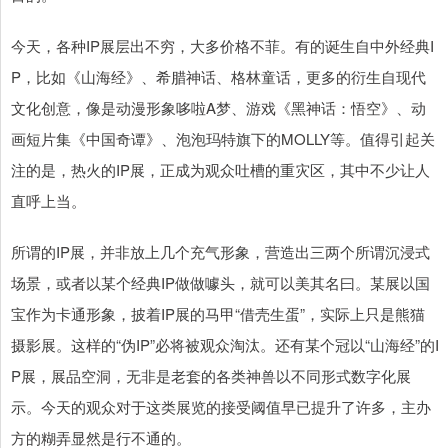
今天，各种IP展层出不穷，大多价格不菲。有的诞生自中外经典I
P，比如《山海经》、希腊神话、格林童话，更多的衍生自现代
文化创意，像是动漫形象哆啦A梦、游戏《黑神话：悟空》、动
画短片集《中国奇谭》、泡泡玛特旗下的MOLLY等。值得引起关
注的是，热火的IP展，正成为观众吐槽的重灾区，其中不少让人
直呼上当。
所谓的IP展，并非放上几个充气形象，营造出三两个所谓沉浸式
场景，或者以某个经典IP做做噱头，就可以美其名曰。某展以国
宝作为卡通形象，披着IP展的马甲“借壳生蛋”，实际上只是熊猫
摄影展。这样的“伪IP”必将被观众淘汰。还有某个冠以“山海经”的I
P展，展品空洞，无非是老套的各类神兽以不同形式数字化展
示。今天的观众对于这类展览的接受阈值早已提升了许多，主办
方的糊弄显然是行不通的。