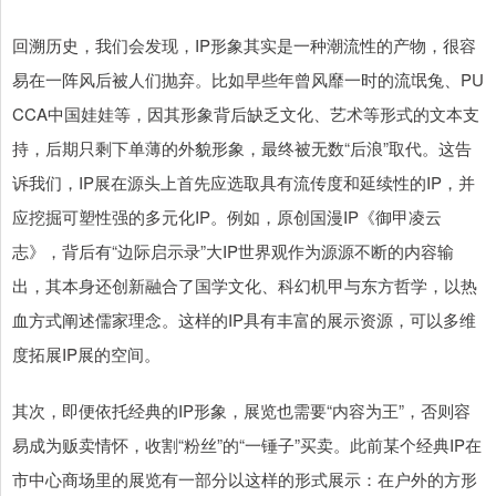
回溯历史，我们会发现，IP形象其实是一种潮流性的产物，很容
易在一阵风后被人们抛弃。比如早些年曾风靡一时的流氓兔、PU
CCA中国娃娃等，因其形象背后缺乏文化、艺术等形式的文本支
持，后期只剩下单薄的外貌形象，最终被无数“后浪”取代。这告
诉我们，IP展在源头上首先应选取具有流传度和延续性的IP，并
应挖掘可塑性强的多元化IP。例如，原创国漫IP《御甲凌云
志》，背后有“边际启示录”大IP世界观作为源源不断的内容输
出，其本身还创新融合了国学文化、科幻机甲与东方哲学，以热
血方式阐述儒家理念。这样的IP具有丰富的展示资源，可以多维
度拓展IP展的空间。
其次，即便依托经典的IP形象，展览也需要“内容为王”，否则容
易成为贩卖情怀，收割“粉丝”的“一锤子”买卖。此前某个经典IP在
市中心商场里的展览有一部分以这样的形式展示：在户外的方形