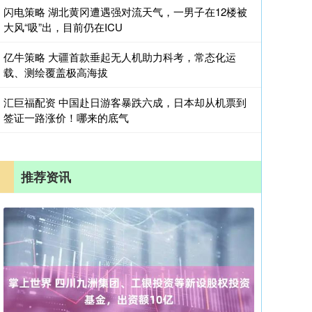
闪电策略 湖北黄冈遭遇强对流天气，一男子在12楼被
大风“吸”出，目前仍在ICU
亿牛策略 大疆首款垂起无人机助力科考，常态化运
载、测绘覆盖极高海拔
汇巨福配资 中国赴日游客暴跌六成，日本却从机票到
签证一路涨价！哪来的底气
推荐资讯