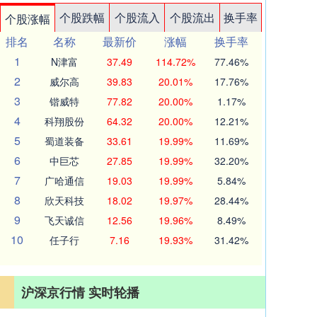
个股跌幅
个股流入
个股流出
换手率
个股涨幅
排名
名称
最新价
涨幅
换手率
1
N津富
37.49
114.72%
77.46%
2
威尔高
39.83
20.01%
17.76%
3
锴威特
77.82
20.00%
1.17%
4
科翔股份
64.32
20.00%
12.21%
5
蜀道装备
33.61
19.99%
11.69%
6
中巨芯
27.85
19.99%
32.20%
7
广哈通信
19.03
19.99%
5.84%
8
欣天科技
18.02
19.97%
28.44%
9
飞天诚信
12.56
19.96%
8.49%
10
任子行
7.16
19.93%
31.42%
沪深京行情 实时轮播