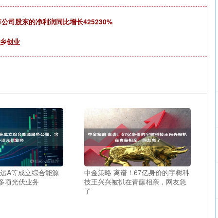
公司股东的净利润同比增长425230%
返乡创业
恒运A等成立综合能源
中金策略 离谱！67亿身价的宇树科
多项光伏业务
技王兴兴被扒在青藤相亲，网友急
了