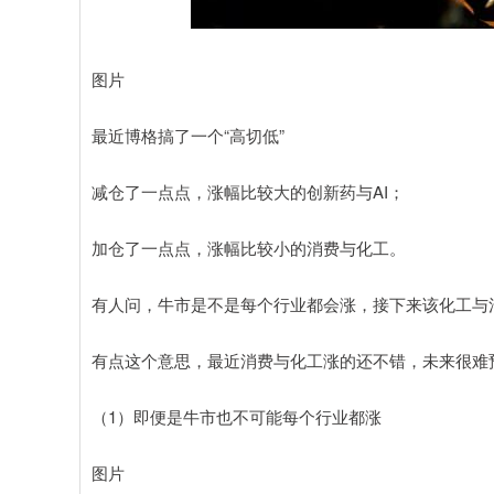
深证成指
14110.12
.92
0.57%
-34.08
-0
图片
最近博格搞了一个“高切低”
减仓了一点点，涨幅比较大的创新药与AI；
加仓了一点点，涨幅比较小的消费与化工。
有人问，牛市是不是每个行业都会涨，接下来该化工与
有点这个意思，最近消费与化工涨的还不错，未来很难
（1）即便是牛市也不可能每个行业都涨
图片