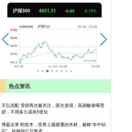
北证50
1122.88
创业
3.42
0.30%
热点资讯
天弘优配 雪碧再次被关注，医生发现：高尿酸者喝雪
碧，不用多久或有5变化
博盈证券 蛇纹木，世界上最硬重的木材，被称“木中钻
石”，价格按公斤售卖