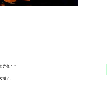
沪深300
4651.31
.24%
-6.85
-0.15%
消费涨了？
预测了。