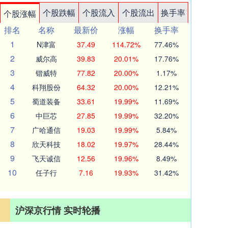
个股跌幅
个股流入
个股流出
换手率
个股涨幅
排名
名称
最新价
涨幅
换手率
1
N津富
37.49
114.72%
77.46%
2
威尔高
39.83
20.01%
17.76%
3
锴威特
77.82
20.00%
1.17%
4
科翔股份
64.32
20.00%
12.21%
5
蜀道装备
33.61
19.99%
11.69%
6
中巨芯
27.85
19.99%
32.20%
7
广哈通信
19.03
19.99%
5.84%
8
欣天科技
18.02
19.97%
28.44%
9
飞天诚信
12.56
19.96%
8.49%
10
任子行
7.16
19.93%
31.42%
沪深京行情 实时轮播