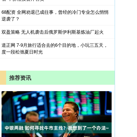
68配资 全网劝退已成往事，曾经的冷门专业怎么悄悄
逆袭了？
双盈策略 无人机袭击后俄罗斯伊利斯基炼油厂起火
道正网 7-9月旅行适合去的6个目的地，小玩三五天，
度一段松弛夏日时光
推荐资讯