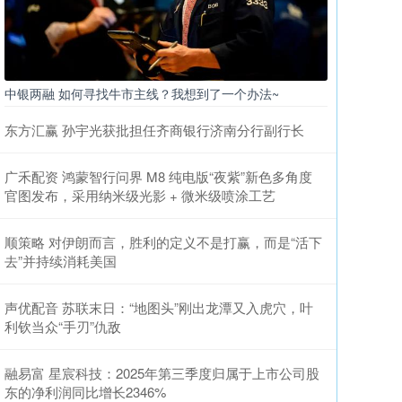
中银两融 如何寻找牛市主线？我想到了一个办法~
东方汇赢 孙宇光获批担任齐商银行济南分行副行长
广禾配资 鸿蒙智行问界 M8 纯电版“夜紫”新色多角度
官图发布，采用纳米级光影 + 微米级喷涂工艺
顺策略 对伊朗而言，胜利的定义不是打赢，而是“活下
去”并持续消耗美国
声优配音 苏联末日：“地图头”刚出龙潭又入虎穴，叶
利钦当众“手刃”仇敌
融易富 星宸科技：2025年第三季度归属于上市公司股
东的净利润同比增长2346%